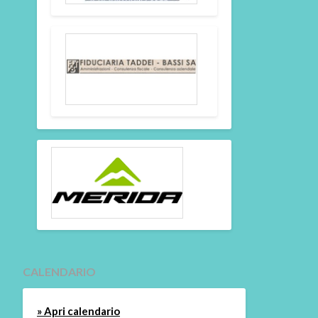
CALENDARIO
» Apri calendario