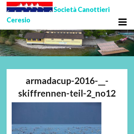
Skip
Società Canottieri
to
Ceresio
content
armadacup-2016-__-
skiffrennen-teil-2_no12