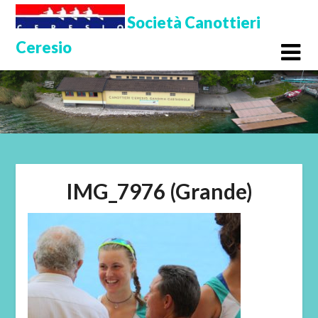
Skip
Società Canottieri
to
Ceresio
content
IMG_7976 (Grande)