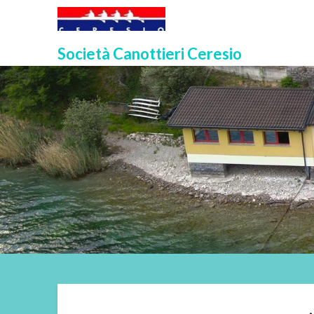
Skip
to
content
Società Canottieri Ceresio