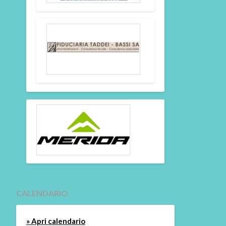
CALENDARIO
» Apri calendario