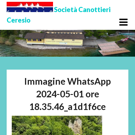
Skip
Società Canottieri
to
Ceresio
content
Immagine WhatsApp
2024-05-01 ore
18.35.46_a1d1f6ce