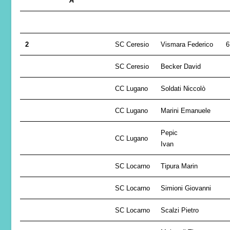
A
2
SC Ceresio
Vismara Federico
6
SC Ceresio
Becker David
CC Lugano
Soldati Niccolò
CC Lugano
Marini Emanuele
Pepic
CC Lugano
Ivan
SC Locarno
Tipura Marin
SC Locarno
Simioni Giovanni
SC Locarno
Scalzi Pietro