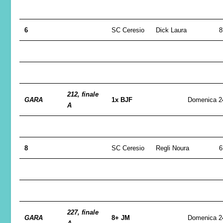
6
SC Ceresio
Dick Laura
8
212, finale
GARA
1x BJF
Domenica 2
A
8
SC Ceresio
Regli Noura
6
227, finale
GARA
8+ JM
Domenica 2