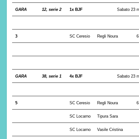
GARA
12, serie 2
1x BJF
Sabato 23 
3
SC Ceresio
Regli Noura
6
GARA
38, serie 1
4x BJF
Sabato 23 
5
SC Ceresio
Regli Noura
6
SC Locarno
Tipura Sara
SC Locarno
Vasile Cristina