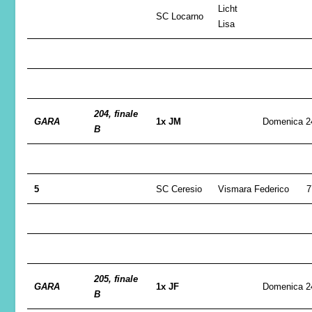
Licht
SC Locarno
Lisa
204, finale
GARA
1x JM
Domenica 2
B
5
SC Ceresio
Vismara Federico
7
205, finale
GARA
1x JF
Domenica 2
B