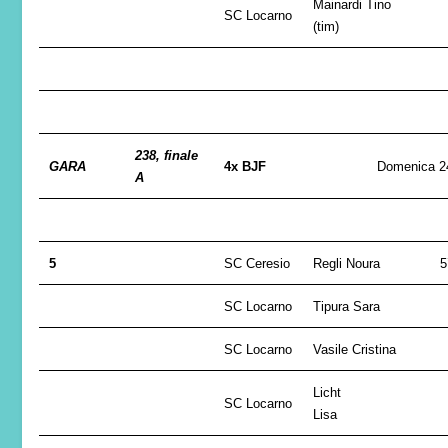
Mainardi Tino
SC Locarno
(tim)
238, finale
GARA
4x BJF
Domenica 2
A
5
SC Ceresio
Regli Noura
5
SC Locarno
Tipura Sara
SC Locarno
Vasile Cristina
Licht
SC Locarno
Lisa