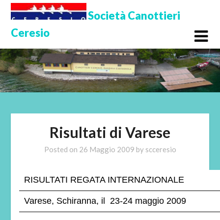
Skip
Società Canottieri
to
Ceresio
content
Risultati di Varese
Posted on
26 Maggio 2009
by
scceresio
RISULTATI REGATA INTERNAZIONALE
Varese, Schiranna, il
23-24 maggio 2009