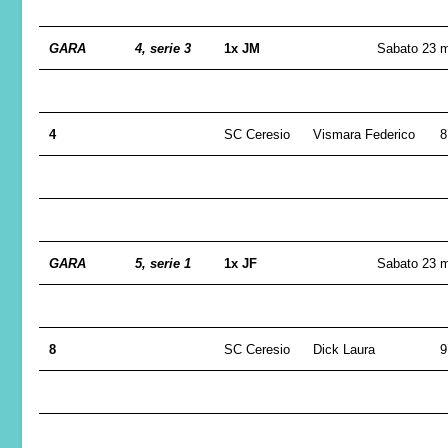
GARA
4, serie 3
1x JM
Sabato 23 
4
SC Ceresio
Vismara Federico
8
GARA
5, serie 1
1x JF
Sabato 23 
8
SC Ceresio
Dick Laura
9