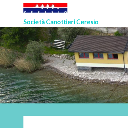
Skip
to
content
Società Canottieri Ceresio