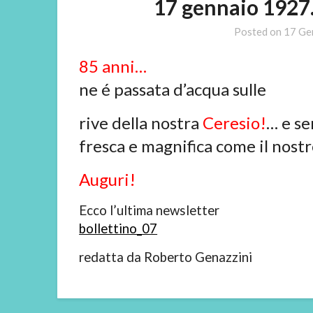
17 gennaio 1927…,
Posted on
17 Ge
85 anni…
ne é passata d’acqua sulle
rive della nostra
Ceresio!
… e s
fresca e magnifica come il nostr
Auguri!
Ecco l’ultima newsletter
bollettino_07
redatta da Roberto Genazzini