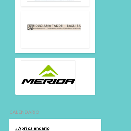
CALENDARIO
» Apri calendario