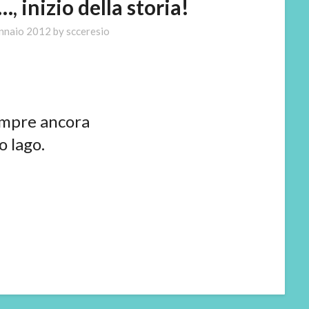
 inizio della storia!
nnaio 2012
by
scceresio
empre ancora
o lago.