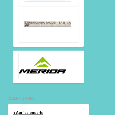
CALENDARIO
» Apri calendario