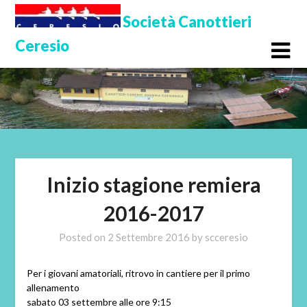
Skip
Società Canottieri
to
Ceresio
content
Inizio stagione remiera
2016-2017
Posted on
2 Settembre 2016
by
scceresio
Per i giovani amatoriali, ritrovo in cantiere per il primo
allenamento
sabato 03 settembre alle ore 9:15