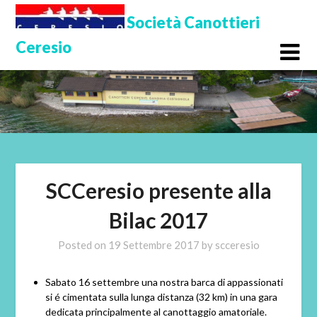
Skip
Società Canottieri
to
Ceresio
content
SCCeresio presente alla
Bilac 2017
Posted on
19 Settembre 2017
by
scceresio
Sabato 16 settembre una nostra barca di appassionati
si é cimentata sulla lunga distanza (32 km) in una gara
dedicata principalmente al canottaggio amatoriale.