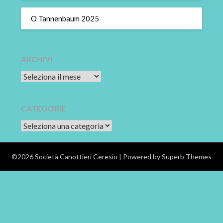
O Tannenbaum 2025
ARCHIVI
Archivi
CATEGORIE
CATEGORIE
©2026 Società Canottieri Ceresio
| Powered by
Superb Themes