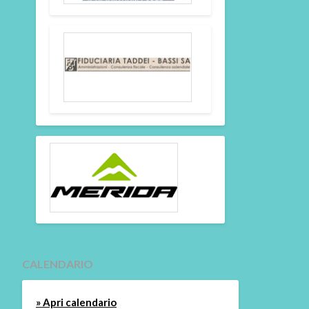
CALENDARIO
» Apri calendario