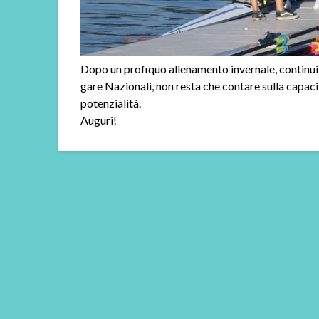
Dopo un profiquo allenamento invernale, continui 
gare Nazionali, non resta che contare sulla capaci
potenzialità.
Auguri!