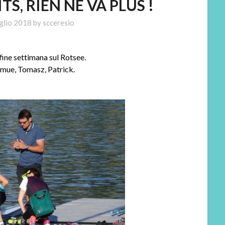
TS, RIEN NE VA PLUS !
glio 2018
by
scceresio
fine settimana sul Rotsee.
 Nimue, Tomasz, Patrick.