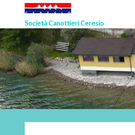
Skip
to
content
Società Canottieri Ceresio