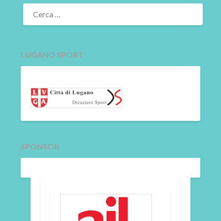
RICERCA
PER:
LUGANO SPORT
SPONSOR