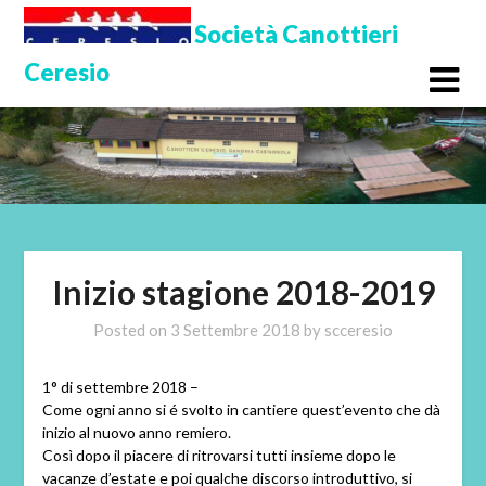
Skip
Società Canottieri
to
Ceresio
content
Inizio stagione 2018-2019
Posted on
3 Settembre 2018
by
scceresio
1° di settembre 2018 –
Come ogni anno si é svolto in cantiere quest’evento che dà
inizio al nuovo anno remiero.
Così dopo il piacere di ritrovarsi tutti insieme dopo le
vacanze d’estate e poi qualche discorso introduttivo, si