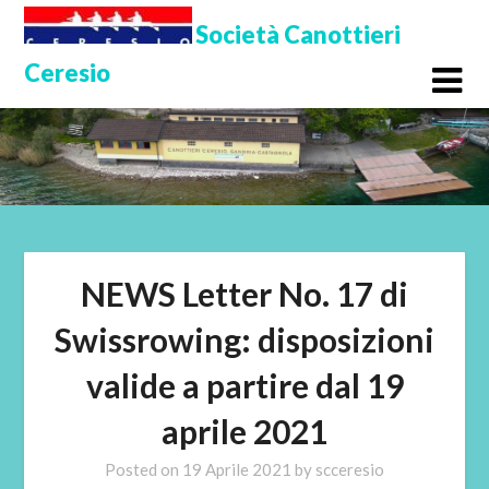
Skip
Società Canottieri
to
Ceresio
content
NEWS Letter No. 17 di
Swissrowing: disposizioni
valide a partire dal 19
aprile 2021
Posted on
19 Aprile 2021
by
scceresio