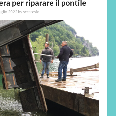
era per riparare il pontile
uglio 2022
by
scceresio