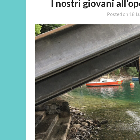
I nostri giovani all’op
Posted on
18 L