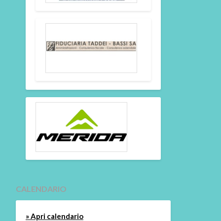
CALENDARIO
» Apri calendario